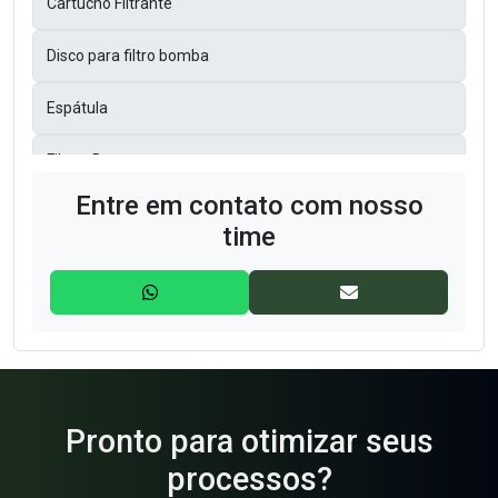
Cartucho Filtrante
Disco para filtro bomba
Espátula
Filtros Bag
Entre em contato com nosso
Filtros Bolsas
time
Filtros de Manga
Filtros GAF
Filtros Prensa
Gaiolas para filtro de manga
Pronto para otimizar seus
processos?
Lona para Filtros Prensa