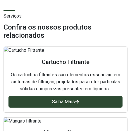
Papel para filtros
Papel para laboratório
Serviços
Confira os nossos produtos
Papelões filtrante
relacionados
Placas Clarificantes
Placas para Filtro Prensa
Cartucho Filtrante
Saco de anodo
Os cartuchos filtrantes são elementos essenciais em
sistemas de filtração, projetados para reter partículas
Sacos para Cesta de Titânio
sólidas e impurezas presentes em líquidos...
Tecido não tecido
Saiba Mais
Tecido técnico
Tecidos técnicos filtrante