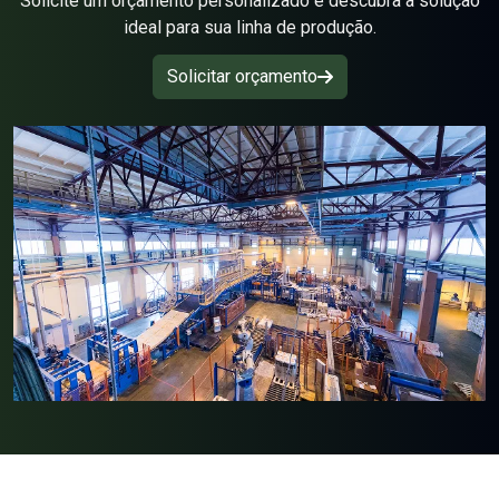
Solicite um orçamento personalizado e descubra a solução
Manga Coletora de Pó
ideal para sua linha de produção.
Mangas filtrante
Solicitar orçamento
Papéis filtrantes
Papéis mata borrão
Papel 180 Gramas
Papel 250 Gramas
Papel 650 Gramas
Papel 80 Gramas
Papel Filtro
Papel para filtros