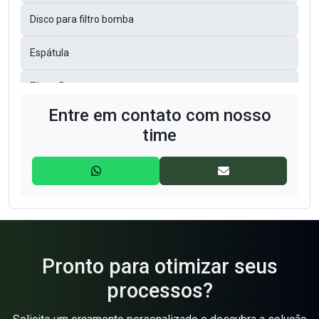
Disco para filtro bomba
Espátula
Filtros Bag
Entre em contato com nosso
Filtros Bolsas
time
Filtros de Manga
Filtros GAF
Filtros Prensa
Gaiolas para filtro de manga
Pronto para otimizar seus
processos?
Lona para Filtros Prensa