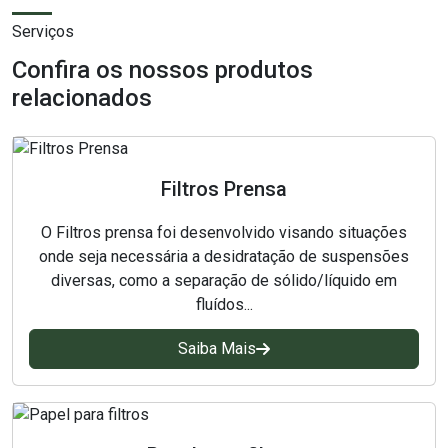
Papel para laboratório
Serviços
Confira os nossos produtos
Papelões filtrante
relacionados
Placas Clarificantes
Placas para Filtro Prensa
Filtros Prensa
Saco de anodo
O Filtros prensa foi desenvolvido visando situações
onde seja necessária a desidratação de suspensões
Sacos para Cesta de Titânio
diversas, como a separação de sólido/líquido em
fluídos...
Tecido não tecido
Saiba Mais
Tecido técnico
Tecidos técnicos filtrante
Tela para filtro prensa