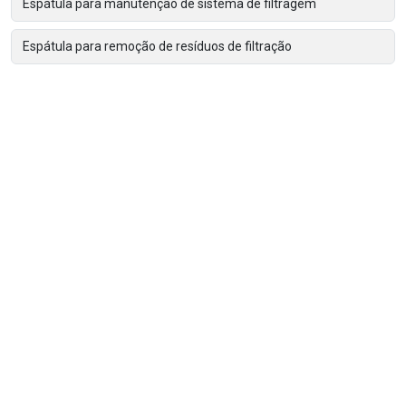
Espátula para manutenção de sistema de filtragem
Espátula para remoção de resíduos de filtração
Espátula para remoção de torta de filtro
Espátula para retirada de torta de filtração
Espátulas de limpeza para filtros prensa
Ferramenta para limpeza de filtro prensa
Filtro bolsa
Filtro cartucho 1 micra
Filtro cartucho carvão ativado
Filtro cartucho industrial