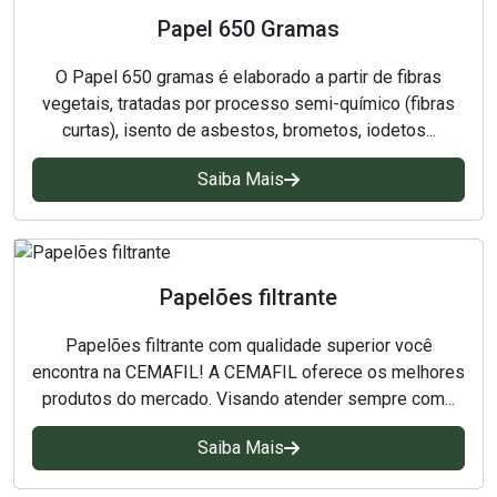
Placas para Filtro Prensa
Papel 650 Gramas
Saco de anodo
O Papel 650 gramas é elaborado a partir de fibras
vegetais, tratadas por processo semi-químico (fibras
Sacos para Cesta de Titânio
curtas), isento de asbestos, brometos, iodetos...
Tecido não tecido
Saiba Mais
Tecido técnico
Tecidos técnicos filtrante
Papelões filtrante
Tela para filtro prensa
Papelões filtrante com qualidade superior você
encontra na CEMAFIL! A CEMAFIL oferece os melhores
produtos do mercado. Visando atender sempre com...
Saiba Mais