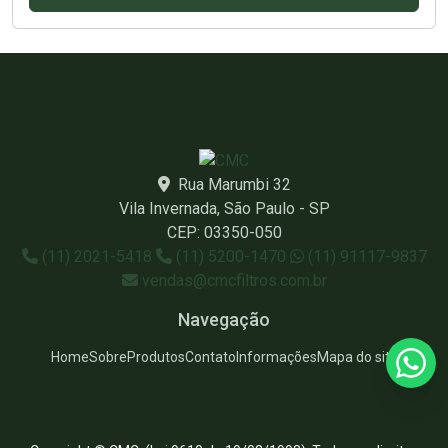
Rua Marumbi 32
Vila Invernada, São Paulo - SP
CEP: 03350-050
(11) 2021-5418
(11) 5200-1470
(11) 91117-9837
vendas@cmcfiltros.com.br
Navegação
Home
Sobre
Produtos
Contato
Informações
Mapa do site