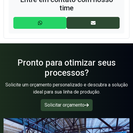
Filtros Bolsas
time
Filtros de Manga
Filtros GAF
Filtros Prensa
Gaiolas para filtro de manga
Pronto para otimizar seus
processos?
Lona para Filtros Prensa
Solicite um orçamento personalizado e descubra a solução
Manga Coletora de Pó
ideal para sua linha de produção.
Mangas filtrante
Solicitar orçamento
Papéis filtrantes
Papéis mata borrão