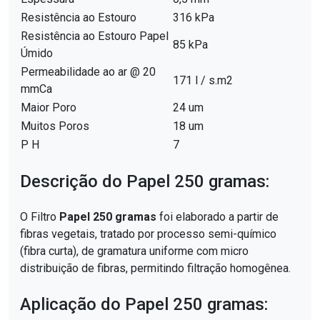
Resistência ao Estouro
316 kPa
Resistência ao Estouro Papel
85 kPa
Úmido
Permeabilidade ao ar @ 20
171 l / s.m2
mmCa
Maior Poro
24 um
Muitos Poros
18 um
P H
7
Descrição do Papel 250 gramas:
O Filtro
Papel 250 gramas
foi elaborado a partir de
fibras vegetais, tratado por processo semi-químico
(fibra curta), de gramatura uniforme com micro
distribuição de fibras, permitindo filtração homogênea.
Aplicação do Papel 250 gramas: