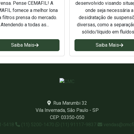
rensa. Pense CEMAFIL! A
desenvolvido visando situ
AFIL fornece a melhor lona
onde seja necessária a
a filtros prensa do mercado.
desidratação de suspens
Atendendo a todas as...
diversas, como a separaçã
sólido/líquido em fluídos.
Saiba Mais
Saiba Mais
Rua Marumbi 32
Vila Invernada, São Paulo - SP
CEP: 03350-050
21-5418
(11) 5200-1470
(11) 91117-9837
vendas@cmcfil