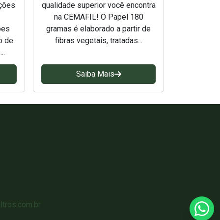
ações
qualidade superior você encontra
na CEMAFIL! O Papel 180
ões
gramas é elaborado a partir de
o de
fibras vegetais, tratadas...
..
Saiba Mais
tros.com.br