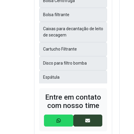
Bolsa Centrífuga
Bolsa filtrante
Caixas para decantação de leito
de secagem
Cartucho Filtrante
Disco para filtro bomba
Espátula
Filtros Bag
Entre em contato
com nosso time
Filtros Bolsas
Filtros de Manga
Filtros GAF