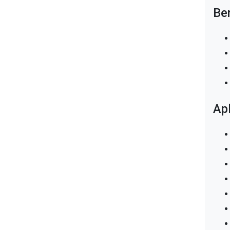
Ben
Tecido não tecido
Tecido técnico
Tecidos técnicos filtrante
Tela para filtro prensa
Apl