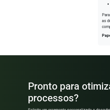
Para
as d
com
Pape
Pronto para otimiz
processos?
Solicite um orçamento personalizado e descubra