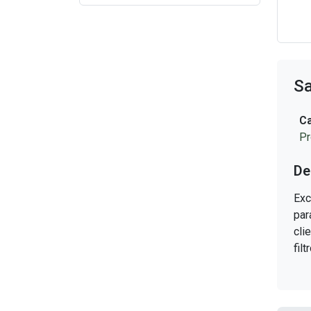
Filtros Prensa
Gaiolas para filtro de manga
Sa
Lona para Filtros Prensa
Ca
Manga Coletora de Pó
Pr
Mangas filtrante
De
Papéis filtrantes
Exc
par
Papéis mata borrão
cli
fil
Papel 180 Gramas
Papel 250 Gramas