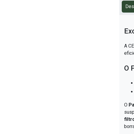
Papel 650 Gramas
Des
Papel 80 Gramas
Ex
Papel Filtro
A CE
Papel para filtros
efic
Papel para laboratório
O P
Papelões filtrante
Placas Clarificantes
O
Pa
Placas para Filtro Prensa
susp
Saco de anodo
filtr
borra
Sacos para Cesta de Titânio