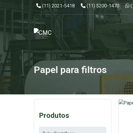
Telefone:
Telefone:
W
(11) 2021-5418
(11) 5200-1470
Home
Produtos
Papel para filtros
Papel para filtros
Produtos