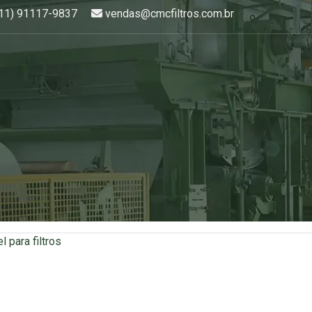
hatsApp:
E-mail:
(11) 91117-9837
vendas@cmcfiltros.com.br