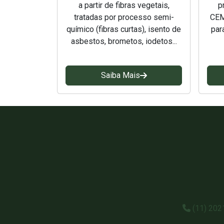
a partir de fibras vegetais,
p
tratadas por processo semi-
CEM
químico (fibras curtas), isento de
par
asbestos, brometos, iodetos...
Saiba Mais
(11) 20