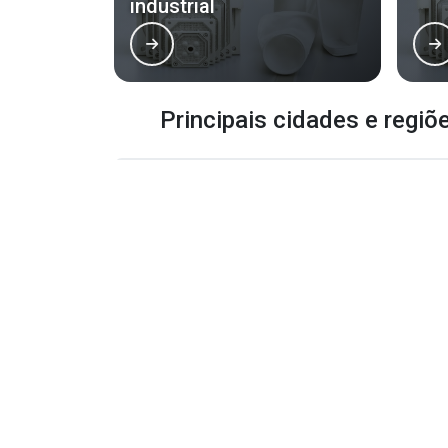
industrial
Principais cidades e regiõ
RJ
MG
ES
SP
PR
SC
RS
PE
São Paulo
Guarulhos
Sorocaba
Ribeirão Preto
Piracicaba
Santos
Itaquaquecetuba
Franca
Suzano
Limeira
Indaiatuba
São Carlos
Americana
Hortolândia