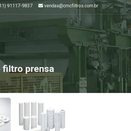
hatsApp:
E-mail:
(11) 91117-9837
vendas@cmcfiltros.com.br
o prensa
filtro prensa