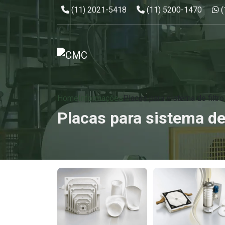
Telefone:
Telefone:
W
(11) 2021-5418
(11) 5200-1470
Home
Informações
Placas para sistema de filtr
Placas para sistema de 