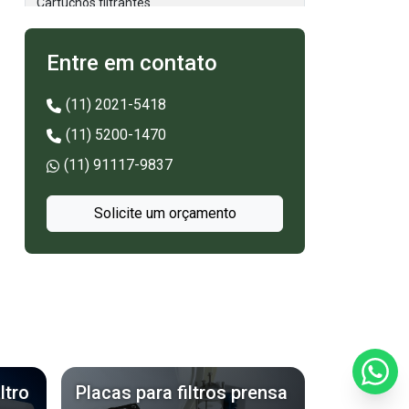
Cartuchos filtrantes
Cartuchos filtrantes plissados
Entre em contato
Elemento filtrante bobinado
(11) 2021-5418
Elemento filtrante cartucho
(11) 5200-1470
(11) 91117-9837
Elemento filtrante tipo cartucho
Solicite um orçamento
Elementos filtrantes
Elementos filtrantes industriais
Empresa de mangas filtrantes
Espátula de limpeza industrial
Espátula para filtro prensa
ltro
Placas para filtros prensa