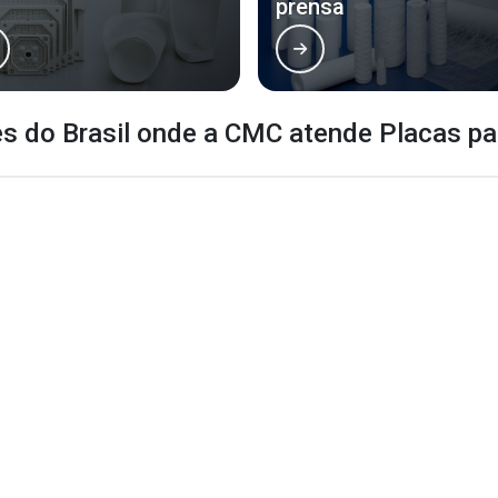
prensa
es do Brasil onde a CMC atende Placas par
BA
CE
GO
AM
PA
AC
AL
AP
MA
MT
Campinas
São Bernardo do Campo
Santo
São José dos Campos
São José do Rio Preto
Mogi 
Mauá
Diadema
Carapi
Praia Grande
São Vicente
Baruer
Guarujá
Sumaré
Cotia
Embu das Artes
Araraquara
Jacare
Itapevi
Presidente Prudente
Rio Cl