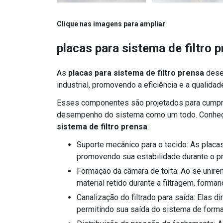
Clique nas imagens para ampliar
placas para sistema de filtro 
As
placas para sistema de filtro prensa
dese
industrial, promovendo a eficiência e a qualida
Esses componentes são projetados para cumpri
desempenho do sistema como um todo. Conheç
sistema de filtro prensa
:
Suporte mecânico para o tecido: As placas fornecem o suporte necessário para os tecidos filtrantes,
promovendo sua estabilidade durante o pr
Formação da câmara de torta: Ao se unirem, as placas criam espaços que são preenchidos pelo
material retido durante a filtragem, forma
Canalização do filtrado para saída: Elas direcionam o líquido filtrado para os canais apropriados,
permitindo sua saída do sistema de forma