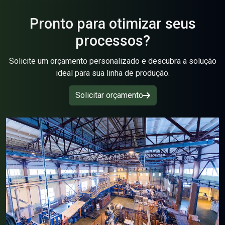
Gaiolas para filtro de manga
Pronto para otimizar seus
processos?
Lona para Filtros Prensa
Solicite um orçamento personalizado e descubra a solução
Manga Coletora de Pó
ideal para sua linha de produção.
Mangas filtrante
Solicitar orçamento
Papéis filtrantes
Papéis mata borrão
Papel 180 Gramas
Papel 250 Gramas
Papel 650 Gramas