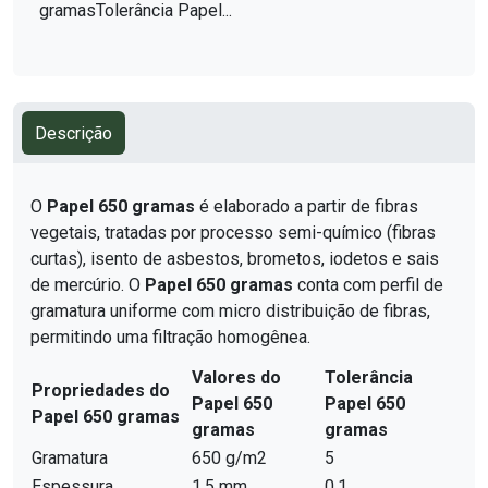
gramasTolerância Papel...
Descrição
O
Papel 650 gramas
é elaborado a partir de fibras
vegetais, tratadas por processo semi-químico (fibras
curtas), isento de asbestos, brometos, iodetos e sais
de mercúrio. O
Papel 650 gramas
conta com perfil de
gramatura uniforme com micro distribuição de fibras,
permitindo uma filtração homogênea.
Valores do
Tolerância
Propriedades do
Papel 650
Papel 650
Papel 650 gramas
gramas
gramas
Gramatura
650 g/m2
5
Espessura
1,5 mm
0,1