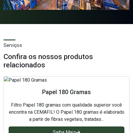
Papel 80 Gramas
Papel Filtro
Papel para filtros
Papel para laboratório
Serviços
Confira os nossos produtos
Papelões filtrante
relacionados
Placas Clarificantes
Placas para Filtro Prensa
Papel 180 Gramas
Saco de anodo
Filtro Papel 180 gramas com qualidade superior você
encontra na CEMAFIL! O Papel 180 gramas é elaborado
Sacos para Cesta de Titânio
a partir de fibras vegetais, tratadas...
Tecido não tecido
Saiba Mais