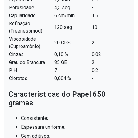
Porosidade
4,5 seg
-
Capilaridade
6 cm/min
1,5
Refinação
120 seg
10
(Freenessmod)
Viscosidade
20 CPS
2
(Cuproamônio)
Cinzas
0,10 %
0,02
Grau de Brancura
85 GE
2
P H
7
0,2
Cloretos
0,004 %
-
Características do Papel 650
gramas:
Consistente;
Espessura uniforme;
Sem aditivos;