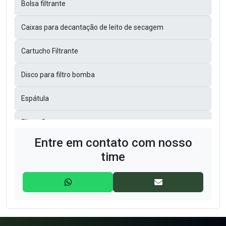
Bolsa filtrante
Caixas para decantação de leito de secagem
Cartucho Filtrante
Disco para filtro bomba
Espátula
Filtros Bag
Entre em contato com nosso
Filtros Bolsas
time
Filtros de Manga
Filtros GAF
Filtros Prensa