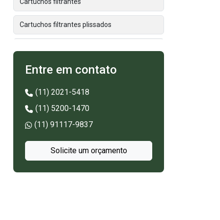
Cartuchos filtrantes
Cartuchos filtrantes plissados
Elemento filtrante bobinado
Entre em contato
Elemento filtrante cartucho
(11) 2021-5418
Elemento filtrante tipo cartucho
(11) 5200-1470
Elementos filtrantes
(11) 91117-9837
Elementos filtrantes industriais
Solicite um orçamento
Empresa de mangas filtrantes
Espátula de limpeza industrial
Espátula para filtro prensa