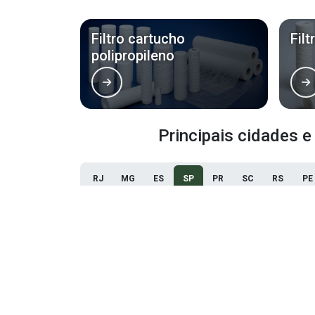
Filtro cartucho
Fil
polipropileno
Principais cidades e
RJ
MG
ES
SP
PR
SC
RS
PE
São Paulo
Guarulhos
Sorocaba
Ribeirão Preto
Piracicaba
Santos
Itaquaquecetuba
Franca
Suzano
Limeira