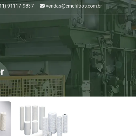
hatsApp:
E-mail:
(11) 91117-9837
vendas@cmcfiltros.com.br
er