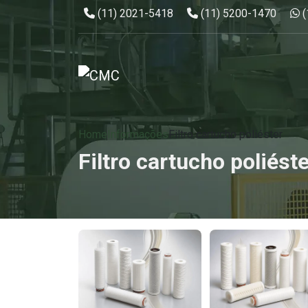
Telefone:
Telefone:
W
(11) 2021-5418
(11) 5200-1470
Home
Informações
Filtro cartucho poliéster
Filtro cartucho poliést