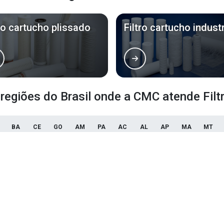
tro cartucho plissado
Filtro cartucho industr
 regiões do Brasil onde a CMC atende Filtr
BA
CE
GO
AM
PA
AC
AL
AP
MA
MT
Campinas
São Bernardo do Campo
Santo
São José dos Campos
São José do Rio Preto
Mogi 
Mauá
Diadema
Carapi
Praia Grande
São Vicente
Baruer
Guarujá
Sumaré
Cotia